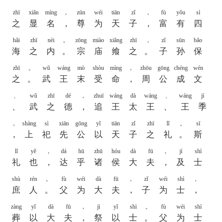
zhī
xiǎn
míng
，
zūn
wéi
tiān
zǐ
，
fù
yǒu
sì
之
显
名
，
尊
为
天
子
，
富
有
四
hǎi
zhī
nèi
。
zōng
miào
xiǎng
zhī
，
zǐ
sūn
bǎo
海
之
内
。
宗
庙
飨
之
。
子
孙
保
zhī
。
wǔ
wáng
mò
shòu
mìng
，
zhōu
gōng
chéng
wén
之
。
武
王
末
受
命
，
周
公
成
文
、
wǔ
zhī
dé
，
zhuī
wáng
dà
wáng
、
wáng
jì
、
武
之
德
，
追
王
太
王
、
王
季
，
shàng
sì
xiān
gōng
yǐ
tiān
zǐ
zhī
lǐ
。
sī
，
上
祀
先
公
以
天
子
之
礼
。
斯
lǐ
yě
，
dá
hū
zhū
hóu
dà
fū
，
jí
shì
礼
也
，
达
乎
诸
侯
大
夫
，
及
士
shù
rén
。
fù
wéi
dà
fū
，
zǐ
wéi
shì
，
庶
人
。
父
为
大
夫
，
子
为
士
，
zàng
yǐ
dà
fū
，
jì
yǐ
shì
。
fù
wéi
shì
葬
以
大
夫
，
祭
以
士
。
父
为
士