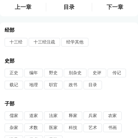
上一章
目录
下一章
经部
十三经
十三经注疏
经学其他
史部
正史
编年
野史
别杂史
史评
传记
载记
地理
职官
政书
目录
子部
儒家
道家
法家
释家
兵家
农家
杂家
术数
医家
科技
艺术
书画