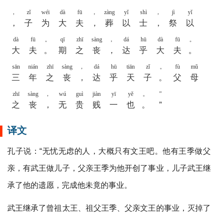
，
zǐ
wéi
dà
fū
，
zàng
yǐ
shì
，
jì
yǐ
，
子
为
大
夫
，
葬
以
士
，
祭
以
dà
fū
。
qī
zhī
sàng
，
dá
hū
dà
fū
。
大
夫
。
期
之
丧
，
达
乎
大
夫
。
sān
nián
zhī
sàng
，
dá
hū
tiān
zǐ
。
fù
mǔ
三
年
之
丧
，
达
乎
天
子
。
父
母
zhī
sàng
，
wú
guì
jiàn
yī
yě
。
”
之
丧
，
无
贵
贱
一
也
。
”
译文
孔子说：“无忧无虑的人，大概只有文王吧。他有王季做父
亲，有武王做儿子，父亲王季为他开创了事业，儿子武王继
承了他的遗愿，完成他未竟的事业。
武王继承了曾祖太王、祖父王季、父亲文王的事业，灭掉了