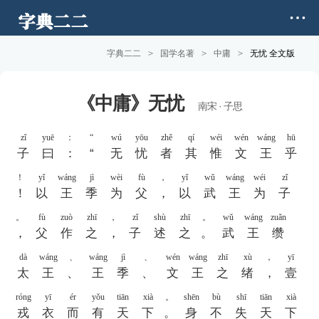
字典二二
>
国学名著
>
中庸
>
无忧 全文版
《中庸》无忧
南宋 · 子思
zǐ
yuē
：
“
wú
yōu
zhě
qí
wéi
wén
wáng
hū
子
曰
：
“
无
忧
者
其
惟
文
王
乎
！
yǐ
wáng
jì
wèi
fù
，
yǐ
wǔ
wáng
wéi
zǐ
！
以
王
季
为
父
，
以
武
王
为
子
。
fù
zuò
zhī
，
zǐ
shù
zhī
。
wǔ
wáng
zuǎn
，
父
作
之
，
子
述
之
。
武
王
缵
dà
wáng
、
wáng
jì
、
wén
wáng
zhī
xù
，
yī
太
王
、
王
季
、
文
王
之
绪
，
壹
róng
yī
ér
yǒu
tiān
xià
。
shēn
bù
shī
tiān
xià
戎
衣
而
有
天
下
。
身
不
失
天
下