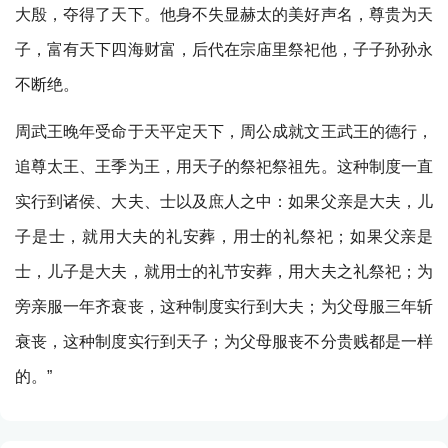
大殷，夺得了天下。他身不失显赫太的美好声名，尊贵为天
子，富有天下四海财富，后代在宗庙里祭祀他，子子孙孙永
不断绝。
周武王晚年受命于天平定天下，周公成就文王武王的德行，
追尊太王、王季为王，用天子的祭祀祭祖先。这种制度一直
实行到诸侯、大夫、士以及庶人之中：如果父亲是大夫，儿
子是士，就用大夫的礼安葬，用士的礼祭祀；如果父亲是
士，儿子是大夫，就用士的礼节安葬，用大夫之礼祭祀；为
旁亲服一年齐衰丧，这种制度实行到大夫；为父母服三年斩
衰丧，这种制度实行到天子；为父母服丧不分贵贱都是一样
的。”