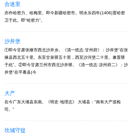
合迷里
亦作哈密力、哈梅里。即今新疆哈密市。明永乐四年(1406)置哈密
卫于此。即“哈密力”。
沙井堡
①即今甘肃张掖市西北沙井乡。《清一统志·甘州府》：沙井堡“在张
掖县西北五十里。东至甘泉驿五十里，西至沙河堡二十里。兼置驿
于此”。②即今甘肃兰州市西北沙井驿。《清一统志·凉州府二》：沙
井堡“在平番县(今
大产
在今广东大埔县东南。《明史·地理志》 大埔县：“南有大产巡检
司。”
坎城守捉