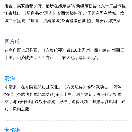
唐置，属安西都护府。治所在媲摩城(今新疆策勒县北八十二里卡拉
沁古城)。《新唐书·地理志》安西大都护府：“于阗东界有兰城、坎
城二守捉城。”唐置，治媲摩城(今新疆策勒县北)。属安西都护府。
四方岭
在今广西上思县西。《方舆纪要》卷110上思州：四方岭在“州西三
十里。山势陡拔，四面方正，上有天池，溉田甚远”。
清沟
即清渠。在今陕西武功县东北。《方舆纪要》卷54武功县： 清沟
“在县 (今武功县西北武功镇)东五十里。唐至德初，郭子仪进复西
京，与 (安禄山) 贼战于清沟，败绩，退保武功。时肃宗驻凤翔。武
功，凤翔之蔽
卡伦街