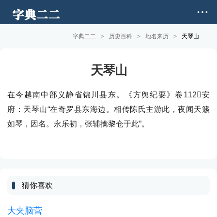
字典二二
>
历史百科
>
地名来历
>
天琴山
天琴山
在今越南中部义静省锦川县东。《方舆纪要》卷112安
府：天琴山“在奇罗县东海边。相传陈氏主游此，夜闻天籁
如琴，因名。永乐初，张辅擒黎仓于此”。
猜你喜欢
大夹脑营