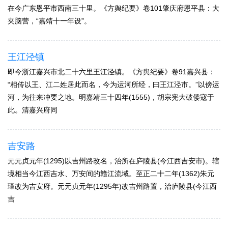
在今广东恩平市西南三十里。《方舆纪要》卷101肇庆府恩平县：大
夹脑营，“嘉靖十一年设”。
王江泾镇
即今浙江嘉兴市北二十六里王江泾镇。《方舆纪要》卷91嘉兴县：
“相传以王、江二姓居此而名，今为运河所经，曰王江泾市。”以傍运
河，为往来冲要之地。明嘉靖三十四年(1555)，胡宗宪大破倭寇于
此。清嘉兴府同
吉安路
元元贞元年(1295)以吉州路改名，治所在庐陵县(今江西吉安市)。辖
境相当今江西吉水、万安间的赣江流域。至正二十二年(1362)朱元
璋改为吉安府。元元贞元年(1295年)改吉州路置，治庐陵县(今江西
吉