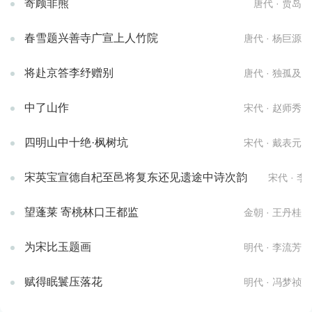
寄顾非熊
唐代 · 贾岛
春雪题兴善寺广宣上人竹院
唐代 · 杨巨源
将赴京答李纾赠别
唐代 · 独孤及
中了山作
宋代 · 赵师秀
四明山中十绝·枫树坑
宋代 · 戴表元
宋英宝宣德自杞至邑将复东还见遗途中诗次韵
宋代 · 李
望蓬莱 寄桃林口王都监
金朝 · 王丹桂
为宋比玉题画
明代 · 李流芳
赋得眠鬟压落花
明代 · 冯梦祯