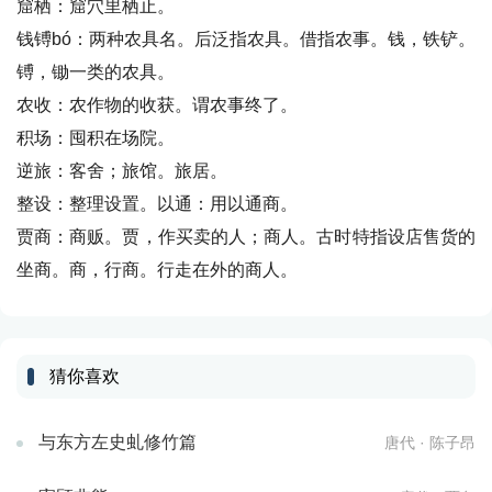
窟栖：窟穴里栖止。
钱镈bó：两种农具名。后泛指农具。借指农事。钱，铁铲。
镈，锄一类的农具。
农收：农作物的收获。谓农事终了。
积场：囤积在场院。
逆旅：客舍；旅馆。旅居。
整设：整理设置。以通：用以通商。
贾商：商贩。贾，作买卖的人；商人。古时特指设店售货的
坐商。商，行商。行走在外的商人。
猜你喜欢
与东方左史虬修竹篇
唐代 · 陈子昂