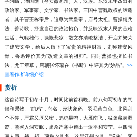
字阿瞒，沛国谯（今安徽亳州）人，汉族。东汉末年杰出的
政治家、军事家、文学家、书法家。三国中曹魏政权的缔造
者，其子曹丕称帝后，追尊为武皇帝，庙号太祖。曹操精兵
法，善诗歌，抒发自己的政治抱负，并反映汉末人民的苦难
生活，气魄雄伟，慷慨悲凉；散文亦清峻整洁，开启并繁荣
了建安文学，给后人留下了宝贵的精神财富，史称建安风
骨，鲁迅评价其为“改造文章的祖师”。同时曹操也擅长书
法，尤工章草，唐朝张怀瓘在《书断》中评其为“妙品”。
>>
查看作者详细介绍
赏析
这首诗写于初冬十月，时间比前首稍晚。前八句写初冬的气
候和景物。“鹍鸡”，鸟名，形状象鹤，羽毛黄白色。北风刮
个不停，严霜又厚又密，鹍鸡晨鸣，大雁南飞，猛禽藏身匿
迹，熊罴入洞安眠，肃杀严寒中透出一派平和安宁。中四句
写人事。钱、镈，两种农具名，这里泛指农具。“逆旅”，客