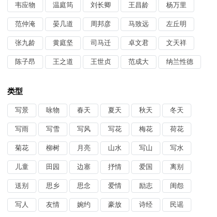
韦应物
温庭筠
刘长卿
王昌龄
杨万里
范仲淹
晏几道
周邦彦
马致远
左丘明
张九龄
黄庭坚
司马迁
卓文君
文天祥
陈子昂
王之道
王世贞
范成大
纳兰性德
类型
写景
咏物
春天
夏天
秋天
冬天
写雨
写雪
写风
写花
梅花
荷花
菊花
柳树
月亮
山水
写山
写水
儿童
田园
边塞
抒情
爱国
离别
送别
思乡
思念
爱情
励志
闺怨
写人
友情
婉约
豪放
诗经
民谣