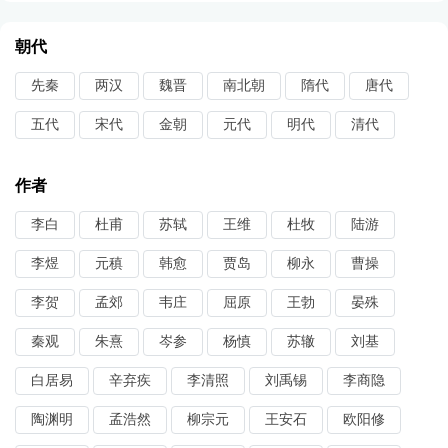
朝代
先秦
两汉
魏晋
南北朝
隋代
唐代
五代
宋代
金朝
元代
明代
清代
作者
李白
杜甫
苏轼
王维
杜牧
陆游
李煜
元稹
韩愈
贾岛
柳永
曹操
李贺
孟郊
韦庄
屈原
王勃
晏殊
秦观
朱熹
岑参
杨慎
苏辙
刘基
白居易
辛弃疾
李清照
刘禹锡
李商隐
陶渊明
孟浩然
柳宗元
王安石
欧阳修