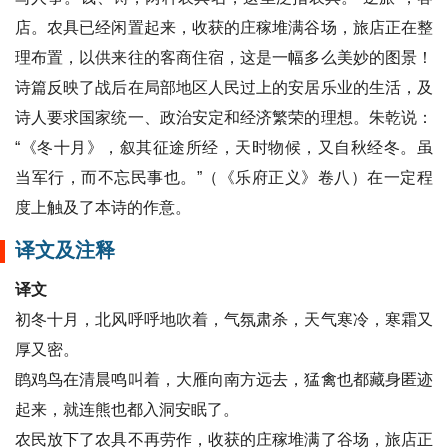
店。农具已经闲置起来，收获的庄稼堆满谷场，旅店正在整
理布置，以供来往的客商住宿，这是一幅多么美妙的图景！
诗篇反映了战后在局部地区人民过上的安居乐业的生活，及
诗人要求国家统一、政治安定和经济繁荣的理想。朱乾说：
“《冬十月》，叙其征途所经，天时物候，又自秋经冬。虽
当军行，而不忘民事也。”（《乐府正义》卷八）在一定程
度上触及了本诗的作意。
译文及注释
译文
初冬十月，北风呼呼地吹着，气氛肃杀，天气寒冷，寒霜又
厚又密。
鹍鸡鸟在清晨鸣叫着，大雁向南方远去，猛禽也都藏身匿迹
起来，就连熊也都入洞安眠了。
农民放下了农具不再劳作，收获的庄稼堆满了谷场，旅店正