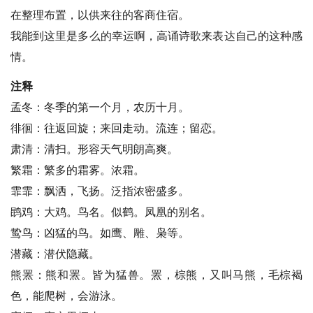
在整理布置，以供来往的客商住宿。
我能到这里是多么的幸运啊，高诵诗歌来表达自己的这种感
情。
注释
孟冬：冬季的第一个月，农历十月。
徘徊：往返回旋；来回走动。流连；留恋。
肃清：清扫。形容天气明朗高爽。
繁霜：繁多的霜雾。浓霜。
霏霏：飘洒，飞扬。泛指浓密盛多。
鹍鸡：大鸡。鸟名。似鹤。凤凰的别名。
鸷鸟：凶猛的鸟。如鹰、雕、枭等。
潜藏：潜伏隐藏。
熊罴：熊和罴。皆为猛兽。罴，棕熊，又叫马熊，毛棕褐
色，能爬树，会游泳。