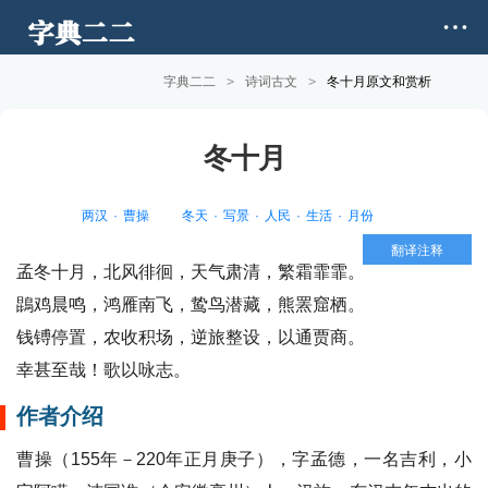
字典二二
>
诗词古文
>
冬十月原文和赏析
冬十月
两汉
曹操
冬天
写景
人民
生活
月份
翻译注释
孟冬十月，北风徘徊，天气肃清，繁霜霏霏。
鵾鸡晨鸣，鸿雁南飞，鸷鸟潜藏，熊罴窟栖。
钱镈停置，农收积场，逆旅整设，以通贾商。
幸甚至哉！歌以咏志。
作者介绍
曹操（155年－220年正月庚子），字孟德，一名吉利，小