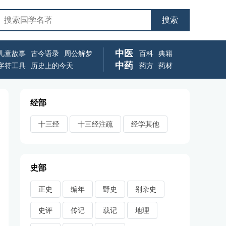
中医
儿童故事
古今语录
周公解梦
百科
典籍
中药
字符工具
历史上的今天
药方
药材
经部
十三经
十三经注疏
经学其他
史部
正史
编年
野史
别杂史
史评
传记
载记
地理