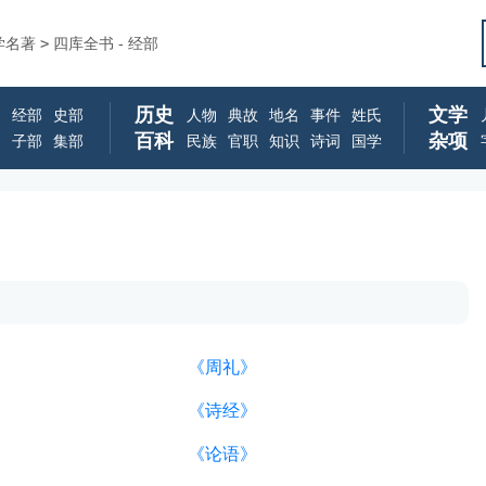
学名著
>
四库全书 - 经部
历史
文学
经部
史部
人物
典故
地名
事件
姓氏
百科
杂项
子部
集部
民族
官职
知识
诗词
国学
《周礼》
《诗经》
《论语》