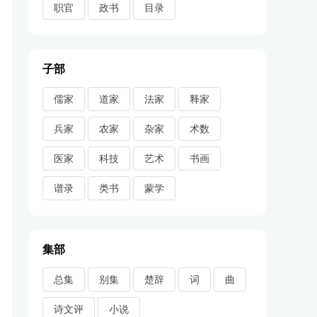
职官
政书
目录
子部
儒家
道家
法家
释家
兵家
农家
杂家
术数
医家
科技
艺术
书画
谱录
类书
蒙学
集部
总集
别集
楚辞
词
曲
诗文评
小说