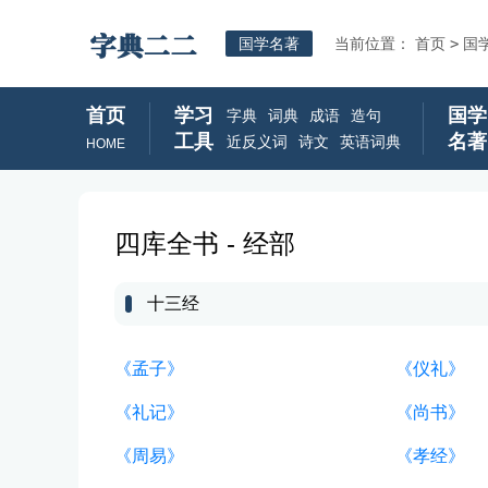
国学名著
当前位置：
首页
>
国
首页
学习
国学
字典
词典
成语
造句
工具
名著
近反义词
诗文
英语词典
HOME
四库全书 - 经部
十三经
《孟子》
《仪礼》
《礼记》
《尚书》
《周易》
《孝经》