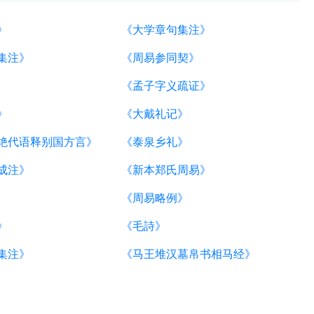
》
《大学章句集注》
集注》
《周易参同契》
《孟子字义疏证》
》
《大戴礼记》
绝代语释别国方言》
《泰泉乡礼》
成注》
《新本郑氏周易》
《周易略例》
》
《毛詩》
集注》
《马王堆汉墓帛书相马经》